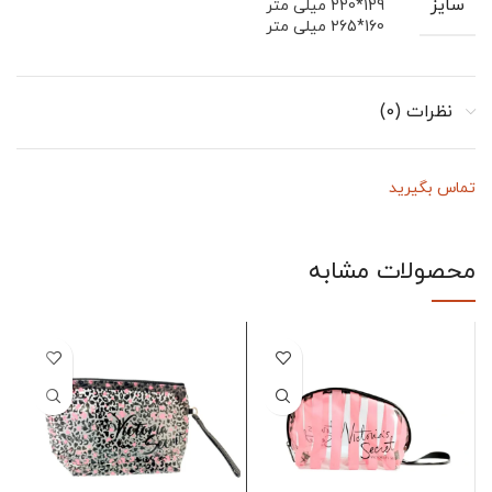
سایز
129*220 میلی متر
160*265 میلی متر
نظرات (0)
تماس بگیرید
محصولات مشابه