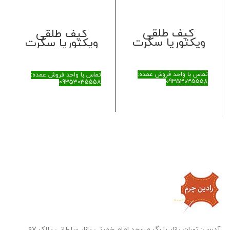
کیف طلقی
کیف طلقی
ویکتوریا سکرت
ویکتوریا سکرت
تماس با واحد فروش عمده:
تماس با واحد فروش عمده:
09353035558
09353035558
آدرس: تهران بازار بزرگ مسجد امام خمینی بازار سلطانی پلاک ۹۷