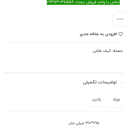
تماس با واحد فروش عمده: 09353035558
افزودن به علاقه مندی
دسته:
کیف طلقی
توضیحات تکمیلی
برند
رادین
215*310 میلی متر