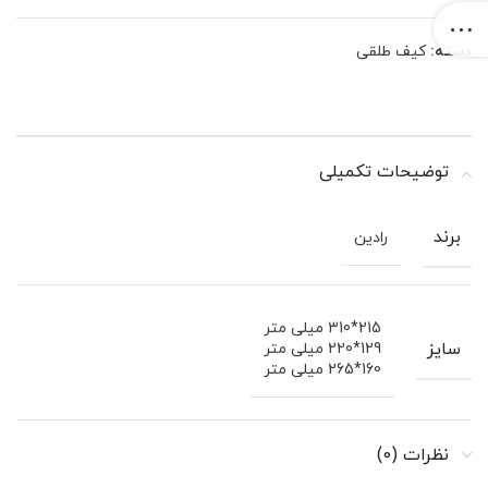
دسته:
کیف طلقی
توضیحات تکمیلی
برند
رادین
215*310 میلی متر
سایز
129*220 میلی متر
160*265 میلی متر
نظرات (0)