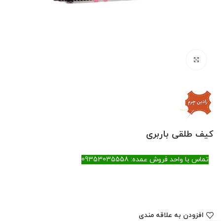
بزرگنمایی تصویر
کیف طلقی باربری
تماس با واحد فروش عمده: 09353035558
افزودن به علاقه مندی