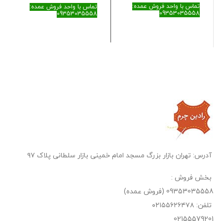
تماس با واحد فروش عمده:
تماس با واحد فروش عمده:
09353035558
09353035558
آدرس: تهران بازار بزرگ مسجد امام خمینی بازار سلطانی پلاک ۹۷
بخش فروش :
09353035558 (فروش عمده)
تلفن: ۰۲۱۵۵۶۲۶۴۷۸
02155579201