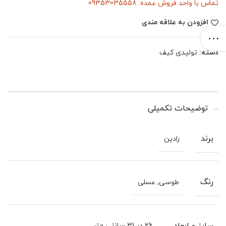
تماس با واحد فروش عمده: 09353035558
افزودن به علاقه مندی
دسته:
تولیدی کیف
توضیحات تکمیلی
برند
رادین
رنگ
طوسی, عسلی
26 در 31 سانتی متر