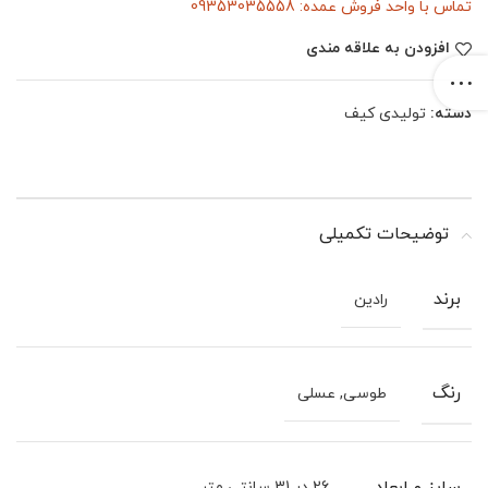
تماس با واحد فروش عمده: 09353035558
افزودن به علاقه مندی
دسته:
تولیدی کیف
توضیحات تکمیلی
برند
رادین
رنگ
طوسی, عسلی
26 در 31 سانتی متر