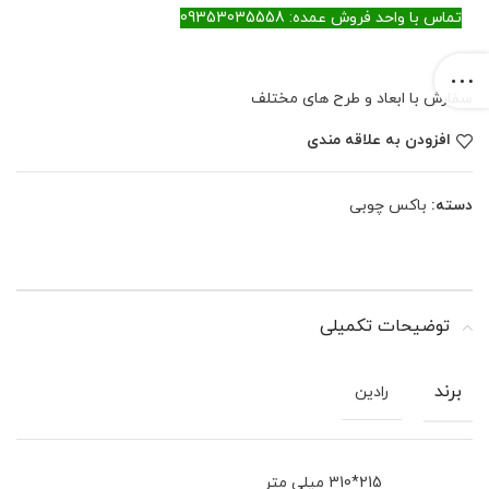
تماس با واحد فروش عمده: 09353035558
سفارش با ابعاد و طرح های مختلف
افزودن به علاقه مندی
دسته:
باکس چوبی
توضیحات تکمیلی
برند
رادین
215*310 میلی متر