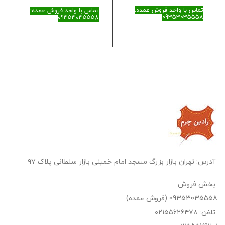
تماس با واحد فروش عمده:
تماس با واحد فروش عمده:
09353035558
09353035558
آدرس: تهران بازار بزرگ مسجد امام خمینی بازار سلطانی پلاک ۹۷
بخش فروش :
09353035558 (فروش عمده)
تلفن: ۰۲۱۵۵۶۲۶۴۷۸