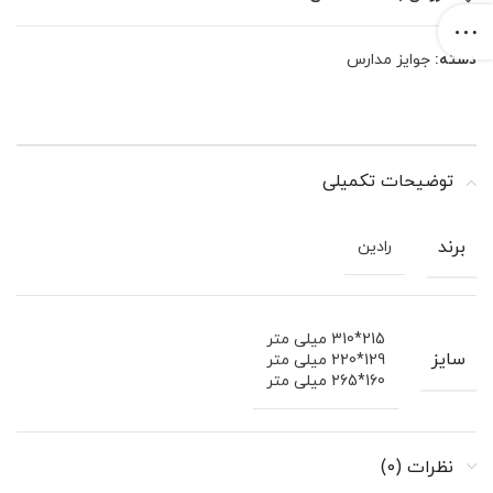
دسته:
جوایز مدارس
توضیحات تکمیلی
برند
رادین
215*310 میلی متر
سایز
129*220 میلی متر
160*265 میلی متر
نظرات (0)