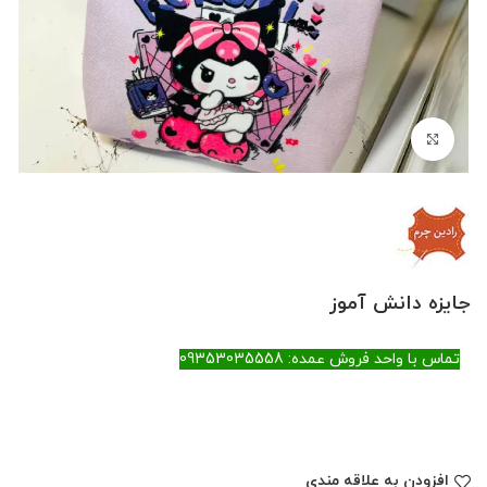
بزرگنمایی تصویر
جایزه دانش آموز
تماس با واحد فروش عمده: 09353035558
افزودن به علاقه مندی