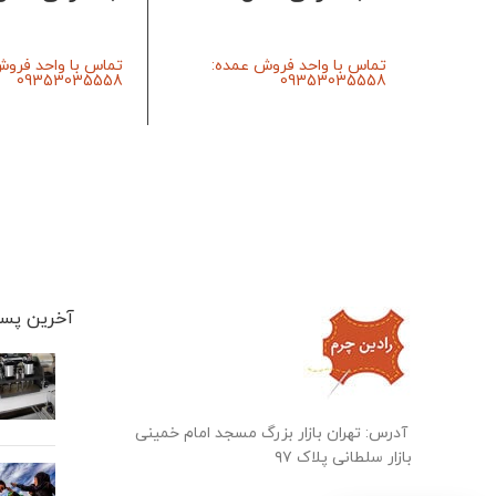
تماس با واحد فروش عمده:
تماس با واحد فروش
09353035558
09353035558
آخرین پست
آدرس: تهران بازار بزرگ مسجد امام خمینی
بازار سلطانی پلاک ۹۷