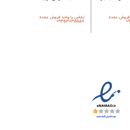
 فروش عمده:
تماس با واحد فروش عمده:
تماس با 
3035558
09353035558
0