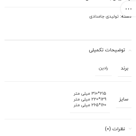
دسته:
تولیدی جامدادی
توضیحات تکمیلی
برند
رادین
215*310 میلی متر
سایز
129*220 میلی متر
160*265 میلی متر
نظرات (0)