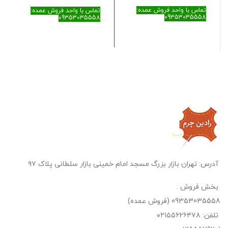
تماس با واحد فروش عمده:
تماس با واحد فروش عمده:
09353035558
09353035558
آدرس: تهران بازار بزرگ مسجد امام خمینی بازار سلطانی پلاک ۹۷
بخش فروش :
09353035558 (فروش عمده)
تلفن: ۰۲۱۵۵۶۲۶۴۷۸