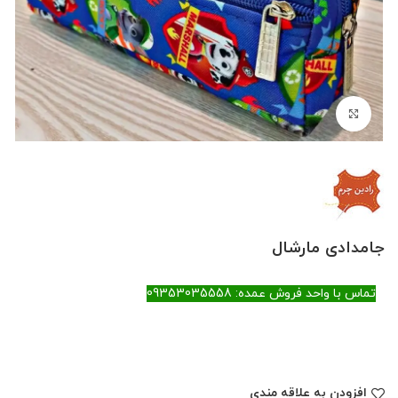
بزرگنمایی تصویر
جامدادی مارشال
تماس با واحد فروش عمده: 09353035558
افزودن به علاقه مندی