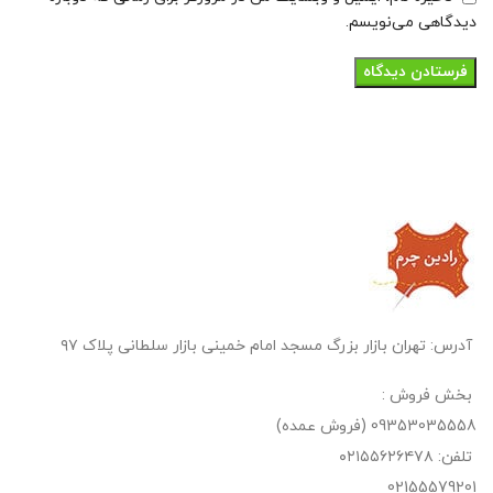
دیدگاهی می‌نویسم.
آدرس: تهران بازار بزرگ مسجد امام خمینی بازار سلطانی پلاک ۹۷
بخش فروش :
09353035558 (فروش عمده)
تلفن: ۰۲۱۵۵۶۲۶۴۷۸
02155579201