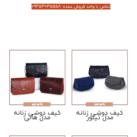
تماس با واحد فروش عمده: 09353035558
کیف دوشی زنانه
کیف دوشی زنانه
مدل تیلور
مدل هانی