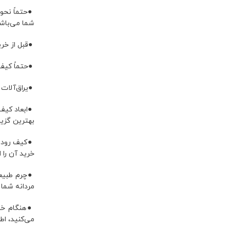
●حتماً نحو
شما می‌باش
●قبل از خری
●حتماً کیف
●یراق‌آلات 
●ابعاد کیف
بهترین گزی
●کیف رودوش
خرید آن را 
●چرم طبیعی
مردانه شما 
●هنگام خری
می‌کنید، ا