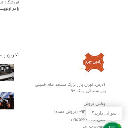
فروشگاه ای
را در اولوی
آخرین پست
آدرس: تهران بازار بزرگ مسجد امام خمینی
بازار سلطانی پلاک ۹۷
بخش فروش :
09353035558 (فروش عمده)
سوالی دارید؟
تلفن: ۰۲۱۵۵۶۲۶۴۷۸
02155579201