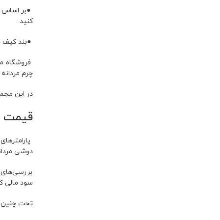
●بر اساس نی
کنید.
●بند کیف خو
فروشگاه مع
چرم مردانه 
در این مجم
قیمت ک
پارامترهای
دوشی مردانه
بررسی‌های 
سود مالی کم
تحت چنین ش