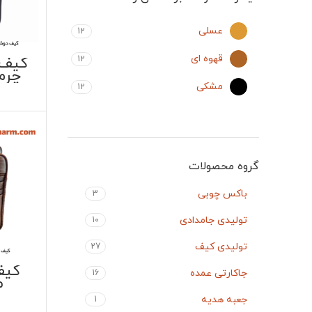
عسلی
12
قهوه ای
کیف 
12
چرم
مشکی
12
گروه محصولات
باکس چوبی
3
تولیدی جامدادی
10
تولیدی کیف
27
کیف
جاکارتی عمده
16
م
جعبه هدیه
1