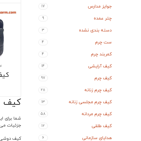
جوایز مدارس
17
چتر عمده
9
دسته بندی نشده
3
ست چرم
4
کمربند چرم
4
کیف آرایشی
14
کیف
کیف چرم
97
کیف چرم زنانه
28
کیف د
کیف چرم مجلسی زنانه
13
کیف چرم مردانه
58
شما برای ای
جزئیات می‌ت
کیف طلقی
12
هدایای سازمانی
6
کیف دوشی مر