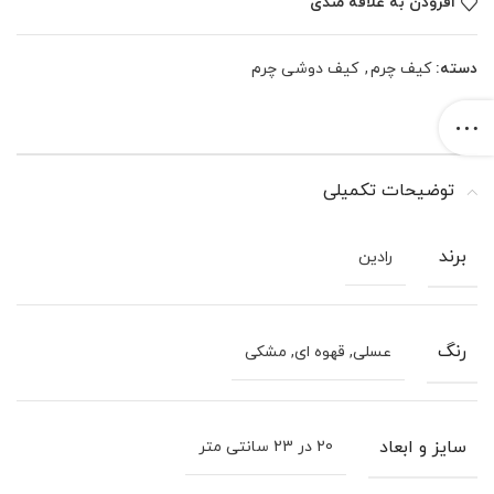
افزودن به علاقه مندی
دسته:
کیف چرم
,
کیف دوشی چرم
توضیحات تکمیلی
برند
رادین
رنگ
عسلی, قهوه ای, مشکی
سایز و ابعاد
20 در 23 سانتی متر