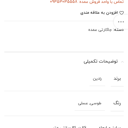
تماس با واحد فروش عمده: 09353035558
افزودن به علاقه مندی
دسته:
جاکارتی عمده
توضیحات تکمیلی
برند
رادین
رنگ
طوسی, عسلی
26 در 31 سانتی متر